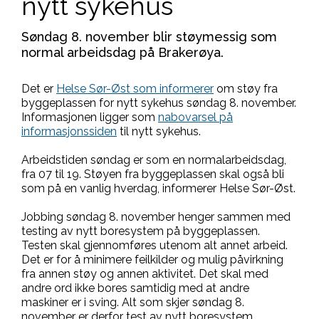
nytt sykehus
Søndag 8. november blir støymessig som
normal arbeidsdag på Brakerøya.
Det er
Helse Sør-Øst som informerer
om støy fra
byggeplassen for nytt sykehus søndag 8. november.
Informasjonen ligger som
nabovarsel på
informasjonssiden
til nytt sykehus.
Arbeidstiden søndag er som en normalarbeidsdag,
fra 07 til 19. Støyen fra byggeplassen skal også bli
som på en vanlig hverdag, informerer Helse Sør-Øst.
Jobbing søndag 8. november henger sammen med
testing av nytt boresystem på byggeplassen.
Testen skal gjennomføres utenom alt annet arbeid.
Det er for å minimere feilkilder og mulig påvirkning
fra annen støy og annen aktivitet. Det skal med
andre ord ikke bores samtidig med at andre
maskiner er i sving. Alt som skjer søndag 8.
november er derfor test av nytt boresystem.