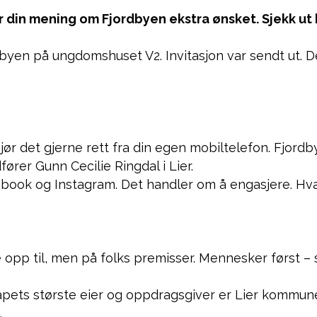
 er din mening om Fjordbyen ekstra ønsket. Sjekk u
dbyen på ungdomshuset V2. Invitasjon var sendt ut. D
ør det gjerne rett fra din egen mobiltelefon. Fjordb
fører Gunn Cecilie Ringdal i Lier.
ook og Instagram. Det handler om å engasjere. Hva er
 opp til, men på folks premisser. Mennesker først – s
kapets største eier og oppdragsgiver er Lier kommune
.