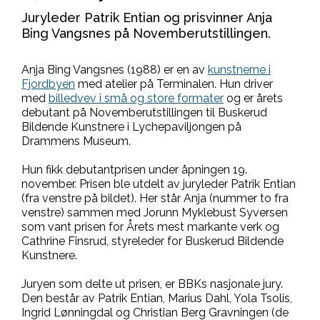
Juryleder Patrik Entian og prisvinner Anja
Bing Vangsnes på Novemberutstillingen.
Anja Bing Vangsnes (1988) er en av
kunstnerne i
Fjordbyen
med atelier på Terminalen. Hun driver
med
billedvev i små og store formater
og er årets
debutant på Novemberutstillingen til Buskerud
Bildende Kunstnere i Lychepaviljongen på
Drammens Museum.
Hun fikk debutantprisen under åpningen 19.
november. Prisen ble utdelt av juryleder Patrik Entian
(fra venstre på bildet). Her står Anja (nummer to fra
venstre) sammen med Jorunn Myklebust Syversen
som vant prisen for Årets mest markante verk og
Cathrine Finsrud, styreleder for Buskerud Bildende
Kunstnere.
Juryen som delte ut prisen, er BBKs nasjonale jury.
Den består av Patrik Entian, Marius Dahl, Yola Tsolis,
Ingrid Lønningdal og Christian Berg Gravningen (de