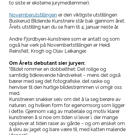
to siste er eksterne jurymedlemmer).
Novemberutstillingen
er den viktigste utstillingen
Buskerud Bildende Kunstnere står bak gjennom året.
Årets utstilling kan du se fram til 4. januar neste år.
Andre Fjordbyen-kunstnere som er antatt og som
også har verk på Novembertstillingen er Heidi
Reinsfelt, Krogh og Olav Leikanger.
Om Årets debutant sier juryen:
"Bildet rommer en dobbelthet: Det rolige og
samtidig tidkrevende håndverket – mens det også
bærer med seg det fotografiske, det raske og
henviser til den hurtige bildestrømmen vi omgir oss
med.
Kunstneren snakker selv om det å la seg berøre av
naturen, og hvilken form for egenomsorg som ligger
i dette. Gjennom valg av materiale og motiv klarer
kunstneren å si noe om tiden vi lever i, der mange
opplever at tiden raser av gårde – og om ønsket om
å skru av jaget og bare være til, med katten malende