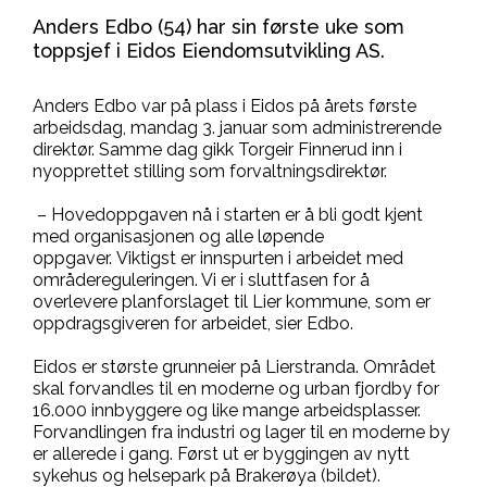
Anders Edbo (54) har sin første uke som
toppsjef i Eidos Eiendomsutvikling AS.
Anders Edbo var på plass i Eidos på årets første
arbeidsdag, mandag 3. januar som administrerende
direktør. Samme dag gikk Torgeir Finnerud inn i
nyopprettet stilling som forvaltningsdirektør.
– Hovedoppgaven nå i starten er å bli godt kjent
med organisasjonen og alle løpende
oppgaver. Viktigst er innspurten i arbeidet med
områdereguleringen. Vi er i sluttfasen for å
overlevere planforslaget til Lier kommune, som er
oppdragsgiveren for arbeidet, sier Edbo.
Eidos er største grunneier på Lierstranda. Området
skal forvandles til en moderne og urban fjordby for
16.000 innbyggere og like mange arbeidsplasser.
Forvandlingen fra industri og lager til en moderne by
er allerede i gang. Først ut er byggingen av nytt
sykehus og helsepark på Brakerøya (bildet).