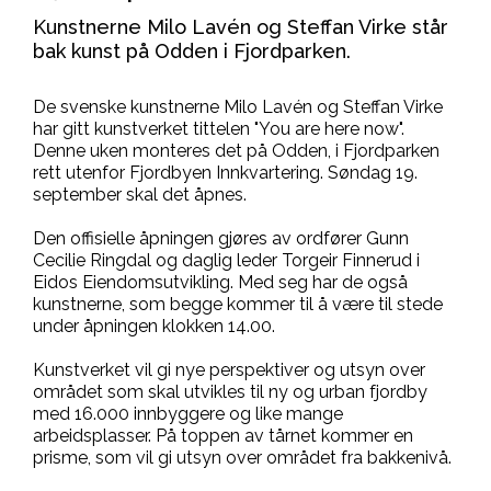
Kunstnerne Milo Lavén og Steffan Virke står
bak kunst på Odden i Fjordparken.
De svenske kunstnerne Milo Lavén og Steffan Virke
har gitt kunstverket tittelen "You are here now".
Denne uken monteres det på Odden, i Fjordparken
rett utenfor Fjordbyen Innkvartering. Søndag 19.
september skal det åpnes.
Den offisielle åpningen gjøres av ordfører Gunn
Cecilie Ringdal og daglig leder Torgeir Finnerud i
Eidos Eiendomsutvikling. Med seg har de også
kunstnerne, som begge kommer til å være til stede
under åpningen klokken 14.00.
Kunstverket vil gi nye perspektiver og utsyn over
området som skal utvikles til ny og urban fjordby
med 16.000 innbyggere og like mange
arbeidsplasser. På toppen av tårnet kommer en
prisme, som vil gi utsyn over området fra bakkenivå.