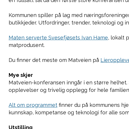
en fullsatt sal da den første store konferansen 
Kommunen spiller på lag med næringsforeningen, 
butikkjeder. Utfordringer, trender, teknologi og
Maten serverte Svesefjøsets Ivan Hame
, lokalt
matprodusent.
Du finner det meste om Matveien på
Lieroppleve
Mye skjer
Matveien-konferansen inngår i en større helhet
opplevelser og trivelig opplegg for hele familien
Alt om programmet
finner du på kommunens hjemm
kunnskap, kompetanse og teknologi for alle som e
Utstilling