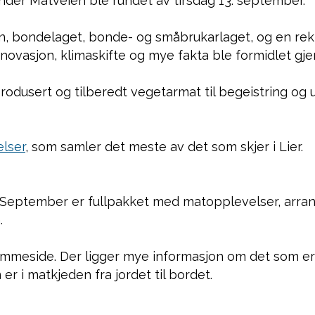
under Matveien ble rundet av tirsdag 13. september.
bondelaget, bonde- og småbrukarlaget, og en rekke 
 innovasjon, klimaskifte og mye fakta ble formidlet g
 produsert og tilberedt vegetarmat til begeistring o
lser
, som samler det meste av det som skjer i Lier.
. September er fullpakket med matopplevelser, arra
.
eside. Der ligger mye informasjon om det som er en
r i matkjeden fra jordet til bordet.