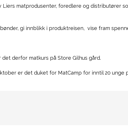
 Liers matprodusenter, foredlere og distributører som
bønder, gi innblikk i produktreisen, vise fram spen
er det derfor matkurs på Store Gilhus gård.
tober er det duket for MatCamp for inntil 20 unge på 