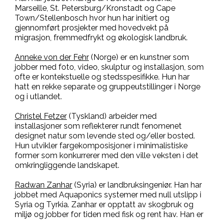
Marseille, St. Petersburg/Kronstadt og Cape
Town/Stellenbosch hvor hun har initiert og
gjennomført prosjekter med hovedvekt på
migrasjon, fremmedfrykt og økologisk landbruk.
Anneke von der Fehr
(Norge)
er en kunstner som
jobber med foto, video, skulptur og installasjon, som
ofte er kontekstuelle og stedsspesifikke. Hun har
hatt en rekke separate og gruppeutstillinger i Norge
og i utlandet.
Christel Fetzer
(Tyskland)
arbeider med
installasjoner som reflekterer rundt fenomenet
designet natur som levende sted og/eller bosted.
Hun utvikler fargekomposisjoner i minimalistiske
former som konkurrerer med den ville veksten i det
omkringliggende landskapet.
Radwan Zanhar
(Syria)
er landbruksingeniør. Han har
jobbet med Aquaponics systemer med null utslipp i
Syria og Tyrkia. Zanhar er opptatt av skogbruk og
miljø og jobber for tiden med fisk og rent hav. Han er