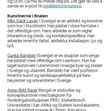
og 12.20. Da må du melde deg på. Det gjør du ved å
sende en e-post til
ngt@lier.kommune.no
Kunstnerne i finalen
Milo Galdi Lavèn
( Sverige) er en arkitekt og kunstner
som bor i Stockholm. Han jobber i store formater i
det offentlige rom. Hans arbeider er som regler
interaktive og steds- og kontekstspesifikke. Han
arbeider innenfor feltet, arkitektur, installasjon, lys og
lyd.
Gunila Bandolin
(Sverige) er en skulptør som lenge
har jobbet med offentlige rom i sentrum. Hun har
laget kunstverk i uterommet i mange byer og steder
i Sverige og utlandet. Bandolin har vært professor
innenfor kunst og landskapsarkitektur på flere
høyskoler og universiteter i Sverige.
Anne-Britt Rage
(Norge)
er statsviter og
konseptkunstner med bakgrunn fra
forskningsinstitusjonen PRIO, Stellenbosch
Universitetet i Sør-Afrika og Statens kunstakademi.
Hun har jobbet mange år i Berlin, Barcelona,