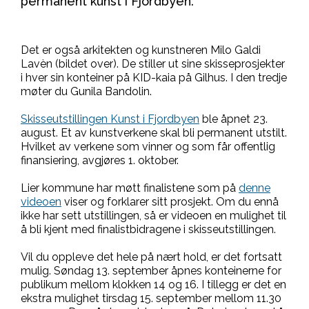
permanent kunst i Fjordbyen.
Det er også arkitekten og kunstneren Milo Galdi
Lavèn (bildet over). De stiller ut sine skisseprosjekter
i hver sin konteiner på KID-kaia på Gilhus. I den tredje
møter du Gunila Bandolin.
Skisseutstillingen Kunst i Fjordbyen
ble åpnet 23.
august. Et av kunstverkene skal bli permanent utstilt.
Hvilket av verkene som vinner og som får offentlig
finansiering, avgjøres 1. oktober.
Lier kommune har møtt finalistene som på
denne
videoen
viser og forklarer sitt prosjekt. Om du ennå
ikke har sett utstillingen, så er videoen en mulighet til
å bli kjent med finalistbidragene i skisseutstillingen.
Vil du oppleve det hele på nært hold, er det fortsatt
mulig. Søndag 13. september åpnes konteinerne for
publikum mellom klokken 14 og 16. I tillegg er det en
ekstra mulighet tirsdag 15. september mellom 11.30