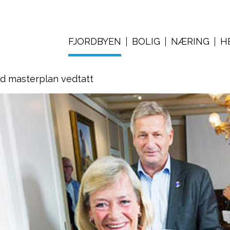
FJORDBYEN
BOLIG
NÆRING
H
ed masterplan vedtatt