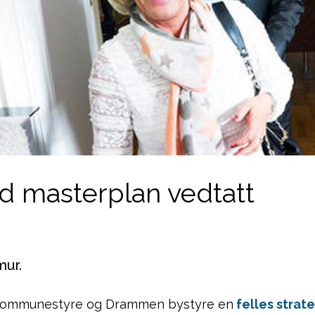
d masterplan vedtatt
mur.
r kommunestyre og Drammen bystyre en
felles strat