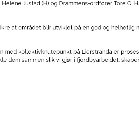
er Helene Justad (H) og Drammens-ordfører Tore O. 
re at området blir utviklet på en god og helhetlig 
 med kollektivknutepunkt på Lierstranda er prosess
kle dem sammen slik vi gjør i fjordbyarbeidet, skape