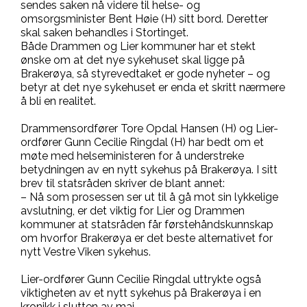
sendes saken nå videre til helse- og
omsorgsminister Bent Høie (H) sitt bord. Deretter
skal saken behandles i Stortinget.
Både Drammen og Lier kommuner har et stekt
ønske om at det nye sykehuset skal ligge på
Brakerøya, så styrevedtaket er gode nyheter – og
betyr at det nye sykehuset er enda et skritt nærmere
å bli en realitet.
Drammensordfører Tore Opdal Hansen (H) og Lier-
ordfører Gunn Cecilie Ringdal (H) har bedt om et
møte med helseministeren for å understreke
betydningen av en nytt sykehus på Brakerøya. I sitt
brev til statsråden skriver de blant annet:
– Nå som prosessen ser ut til å gå mot sin lykkelige
avslutning, er det viktig for Lier og Drammen
kommuner at statsråden får førstehåndskunnskap
om hvorfor Brakerøya er det beste alternativet for
nytt Vestre Viken sykehus.
Lier-ordfører Gunn Cecilie Ringdal uttrykte også
viktigheten av et nytt sykehus på Brakerøya i en
kronikk i slutten av mai.