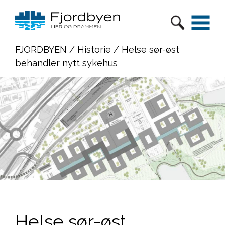
FJORDBYEN
/
Historie
/ Helse sør-øst
behandler nytt sykehus
Helse sør-øst